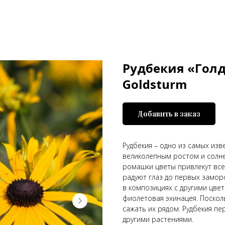
Рудбекия «Голд
Goldsturm
Добавить в заказ
Рудбекия – одно из самых из
великолепным ростом и солн
ромашки цветы привлекут все
радуют глаз до первых замор
в композициях с другими цве
фиолетовая эхинацея. Поскол
сажать их рядом. Рудбекия п
другими растениями.