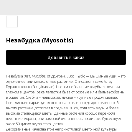
Незабудка (Myosotis)
Добавить в заказ
Незабудка (лат.
Myosótis
, от др.-греч. μυός + ὠτίς — мышиные уши) – это
однолетнее или многолетнее растение. Относится к семейству
Бурачниковых (Boraginaceae). Цветки небольшие голубые с желтым
глазком в центре (реже лепестки бывают розовые или белые) собраны
в соцветия. Стебли – невысокие, листья – крупные продолговатые.
Цвет листьев варьируется от серовато-зеленого до ярко-зеленого. В
высоту растение достигает в среднем 30 см, хотя есть виды и более
высокие стелющиеся цветы. Данные растения хорошо переносят
весенние морозы, они зимостойкие и теневыносливые. Существует
около 50 диких видов этого цветка.
Декоративные качества этой неприхотливой цветочной культуры