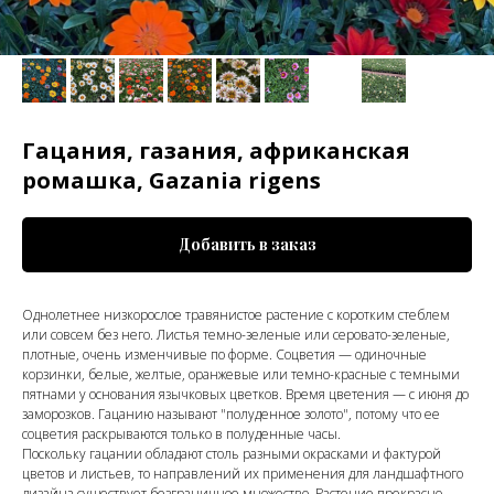
Гацания, газания, африканская
ромашка, Gazania rigens
Добавить в заказ
Однолетнее низкорослое травянистое растение с коротким стеблем
или совсем без него. Листья темно-зеленые или серовато-зеленые,
плотные, очень изменчивые по форме. Соцветия — одиночные
корзинки, белые, желтые, оранжевые или темно-красные с темными
пятнами у основания язычковых цветков. Время цветения — с июня до
заморозков. Гацанию называют "полуденное золото", потому что ее
соцветия раскрываются только в полуденные часы.
Поскольку гацании обладают столь разными окрасками и фактурой
цветов и листьев, то направлений их применения для ландшафтного
дизайна существует безграничное множество. Растение прекрасно